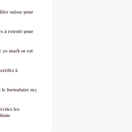
ilier suisse pour
es à retenir pour
e 20 mark or est
accédez à
et le formulaire m3
évitez les
tions