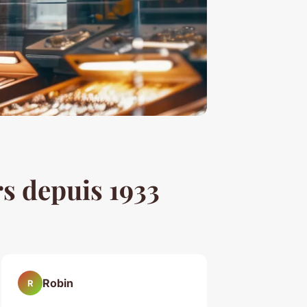
rs depuis 1933
Robin
R