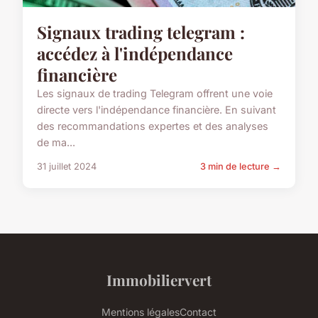
Signaux trading telegram :
accédez à l'indépendance
financière
Les signaux de trading Telegram offrent une voie
directe vers l'indépendance financière. En suivant
des recommandations expertes et des analyses
de ma...
31 juillet 2024
3 min de lecture →
Immobiliervert
Mentions légales
Contact