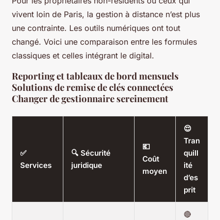
Pour les propriétaires non-résidents ou ceux qui
vivent loin de Paris, la gestion à distance n’est plus
une contrainte. Les outils numériques ont tout
changé. Voici une comparaison entre les formules
classiques et celles intégrant le digital.
Reporting et tableaux de bord mensuels
Solutions de remise de clés connectées
Changer de gestionnaire sereinement
😌
Tran
💶
✅
🔍 Sécurité
quill
Coût
Services
juridique
ité
moyen
d’es
prit
🔴