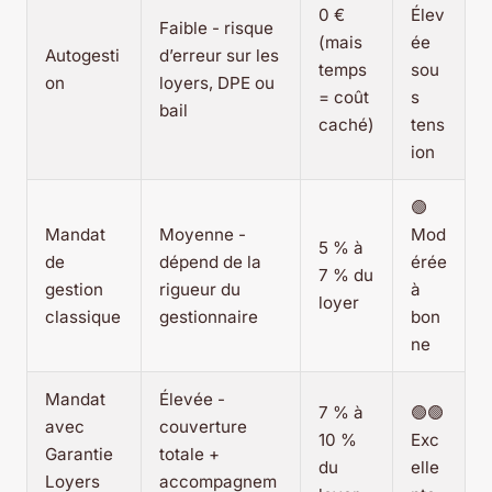
0 €
Élev
Faible - risque
(mais
ée
Autogesti
d’erreur sur les
temps
sou
on
loyers, DPE ou
= coût
s
bail
caché)
tens
ion
🟢
Mandat
Moyenne -
Mod
5 % à
de
dépend de la
érée
7 % du
gestion
rigueur du
à
loyer
classique
gestionnaire
bon
ne
Mandat
Élevée -
7 % à
🟢🟢
avec
couverture
10 %
Exc
Garantie
totale +
du
elle
Loyers
accompagnem